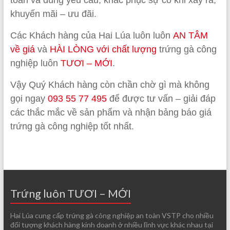
khuyến mãi – ưu đãi.
Các Khách hàng của Hai Lúa luôn luôn
AN TÂM
về giá
và
HÀI LÒNG với chất lượng
trứng gà công
nghiệp luôn
TƯƠI – MỚI
.
Vậy Quý Khách hàng còn chần chờ gì mà không
gọi ngay
093 55 77 495
để được tư vấn – giải đáp
các thắc mắc về sản phẩm và nhận bảng báo giá
trứng gà công nghiệp tốt nhất.
Trứng luôn TƯƠI – MỚI
Hai Lúa cung cấp trứng gà công nghiệp an toàn VSTP cho nhiều
đối tượng khách hàng kinh doanh ở nhiều lĩnh vực khác nhau tại