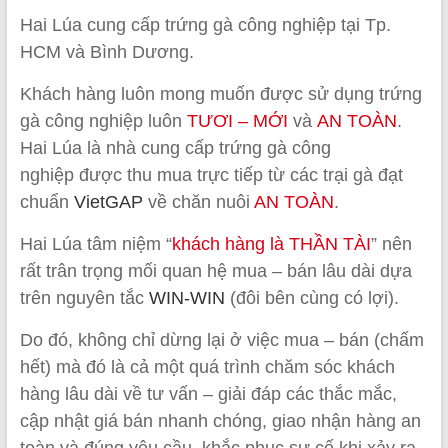
Hai Lúa cung cấp trứng gà công nghiệp tại Tp.
HCM và Bình Dương.
Khách hàng luôn mong muốn được sử dụng trứng
gà công nghiệp luôn
TƯƠI – MỚI
và
AN TOÀN
.
Hai Lúa là nhà cung cấp trứng gà công
nghiệp
được thu mua trực tiếp từ các trại gà đạt
chuẩn
VietGAP
về chăn nuôi
AN TOÀN
.
Hai Lúa tâm niệm “
khách hàng là THẦN TÀI
” nên
rất trân trọng mối quan hệ mua – bán lâu dài dựa
trên nguyên tắc
WIN-WIN
(đôi bên cùng có lợi).
Do đó, không chỉ dừng lại ở việc mua – bán (chấm
hết) mà đó là cả một quá trình chăm sóc khách
hàng lâu dài về tư vấn – giải đáp các thắc mắc,
cập nhật giá bán nhanh chóng, giao nhận hàng an
toàn và đúng yêu cầu, khắc phục sự cố khi xảy ra,